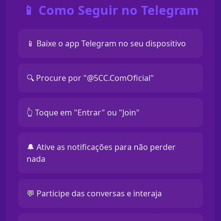
📱 Como Seguir no Telegram
📱 Baixe o app Telegram no seu dispositivo
🔍 Procure por "@5CC.ComOficial"
👆 Toque em "Entrar" ou "Join"
🔔 Ative as notificações para não perder
nada
💬 Participe das conversas e interaja