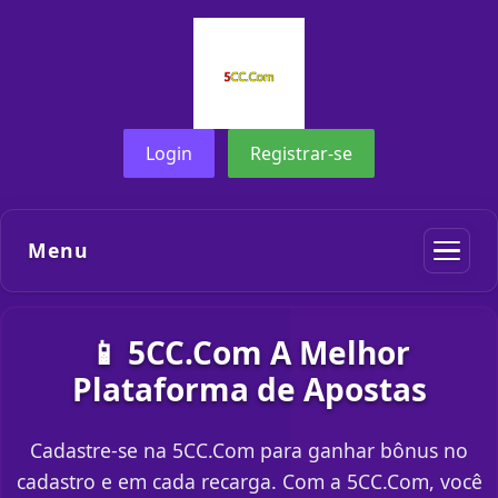
Login
Registrar-se
Menu
📱 5CC.Com A Melhor
Plataforma de Apostas
Cadastre-se na 5CC.Com para ganhar bônus no
cadastro e em cada recarga. Com a 5CC.Com, você