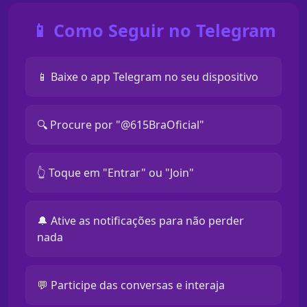
📱 Como Seguir no Telegram
📱 Baixe o app Telegram no seu dispositivo
🔍 Procure por "@615BraOficial"
👆 Toque em "Entrar" ou "Join"
🔔 Ative as notificações para não perder
nada
💬 Participe das conversas e interaja