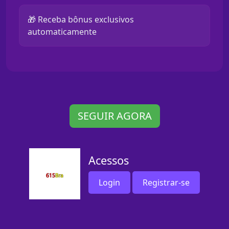
🎁 Receba bônus exclusivos
automaticamente
SEGUIR AGORA
Acessos
Login
Registrar-se