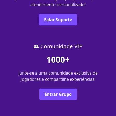
atendimento personalizado!
Falar Suporte
👥 Comunidade VIP
1000+
Junte-se a uma comunidade exclusiva de
jogadores e compartilhe experiências!
Entrar Grupo