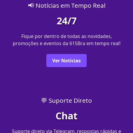
📢 Notícias em Tempo Real
24/7
Fique por dentro de todas as novidades,
promoções e eventos da 615Bra em tempo real!
Ver Notícias
💬 Suporte Direto
Chat
Suporte direto via Telegram, respostas rápidas e