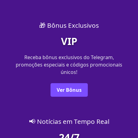
🎁 Bônus Exclusivos
VIP
Receba bônus exclusivos do Telegram,
promoções especiais e códigos promocionais
únicos!
Ver Bônus
📢 Notícias em Tempo Real
24/7