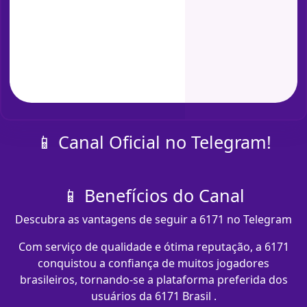
📱 Canal Oficial no Telegram!
📱 Benefícios do Canal
Descubra as vantagens de seguir a 6171 no Telegram
Com serviço de qualidade e ótima reputação, a 6171
conquistou a confiança de muitos jogadores
brasileiros, tornando-se a plataforma preferida dos
usuários da 6171 Brasil .