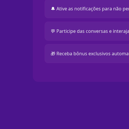
🔔 Ative as notificações para não p
💬 Participe das conversas e interaj
🎁 Receba bônus exclusivos autom