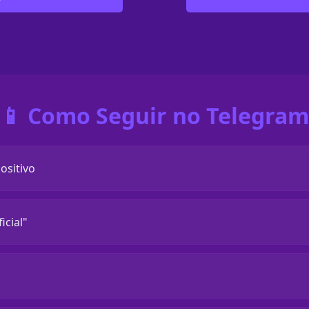
📱 Como Seguir no Telegram
ositivo
cial"