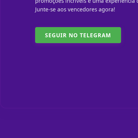
promoções incríveis e uma experiência d
Junte-se aos vencedores agora!
SEGUIR NO TELEGRAM