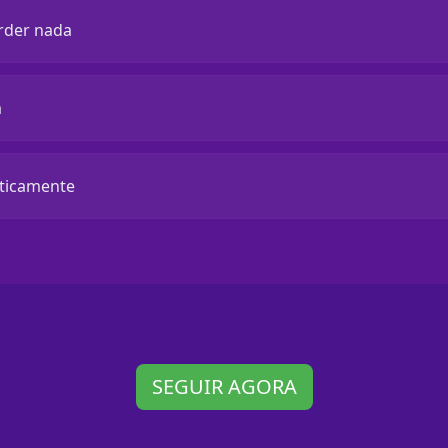
erder nada
a
aticamente
SEGUIR AGORA