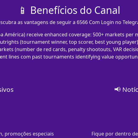
📱 Benefícios do Canal
scubra as vantagens de seguir a 6566 Com Login no Teleg
a América) receive enhanced coverage: 500+ markets per m
trights (tournament winner, top scorer, best young player),
arkets (number de red cards, penalty shootouts, VAR decisio
ent lines com past tournaments identifying value opportuni
sivos
📢 Notí
m, promoções especiais
Fique por dentro d