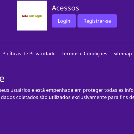
Acessos
Login
Registrar-se
Políticas de Privacidade
Termos e Condições
Sitemap
de
 seus usuários e está empenhada em proteger todas as inf
dados coletados são utilizados exclusivamente para fins d