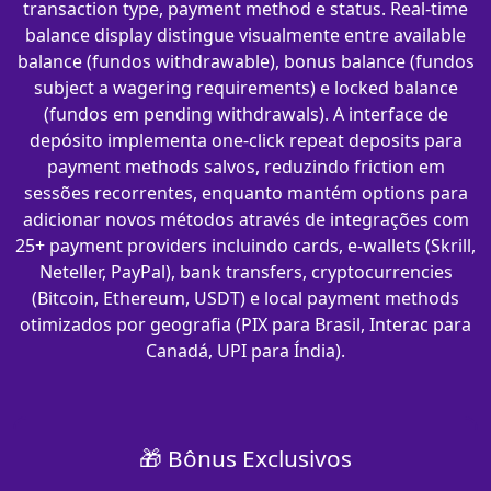
transaction type, payment method e status. Real-time
balance display distingue visualmente entre available
balance (fundos withdrawable), bonus balance (fundos
subject a wagering requirements) e locked balance
(fundos em pending withdrawals). A interface de
depósito implementa one-click repeat deposits para
payment methods salvos, reduzindo friction em
sessões recorrentes, enquanto mantém options para
adicionar novos métodos através de integrações com
25+ payment providers incluindo cards, e-wallets (Skrill,
Neteller, PayPal), bank transfers, cryptocurrencies
(Bitcoin, Ethereum, USDT) e local payment methods
otimizados por geografia (PIX para Brasil, Interac para
Canadá, UPI para Índia).
🎁 Bônus Exclusivos