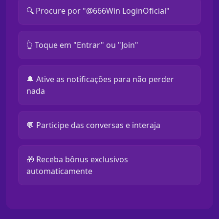
🔍 Procure por "@666Win LoginOficial"
👆 Toque em "Entrar" ou "Join"
🔔 Ative as notificações para não perder
nada
💬 Participe das conversas e interaja
🎁 Receba bônus exclusivos
automaticamente