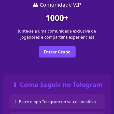
👥 Comunidade VIP
1000+
Junte-se a uma comunidade exclusiva de
jogadores e compartilhe experiências!
Entrar Grupo
📱 Como Seguir no Telegram
📱 Baixe o app Telegram no seu dispositivo