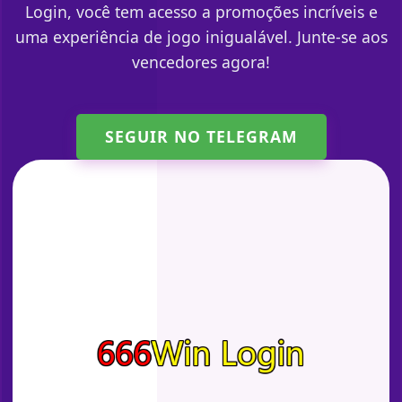
Login, você tem acesso a promoções incríveis e
uma experiência de jogo inigualável. Junte-se aos
vencedores agora!
SEGUIR NO TELEGRAM