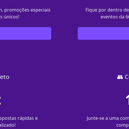
m, promoções especiais
Fique por dentro d
s únicos!
eventos da 6
reto
👥 
t
espostas rápidas e
Junte-se a uma com
lizado!
compa