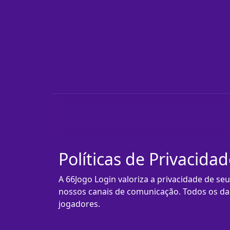
Políticas de Privacida
A 66Jogo Login valoriza a privacidade de s
nossos canais de comunicação. Todos os dad
jogadores.