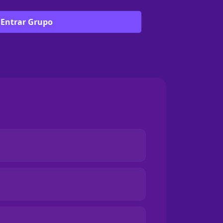
Entrar Grupo