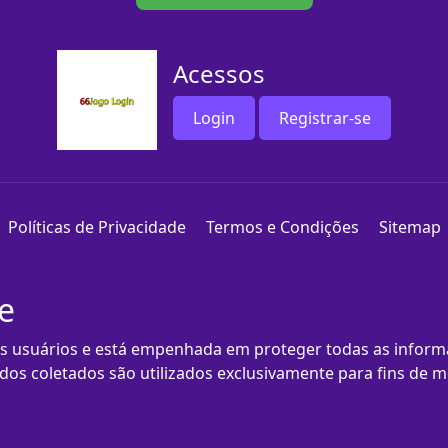
Acessos
Login
Registrar-se
Políticas de Privacidade
Termos e Condições
Sitemap
de
eus usuários e está empenhada em proteger todas as inform
os coletados são utilizados exclusivamente para fins de m