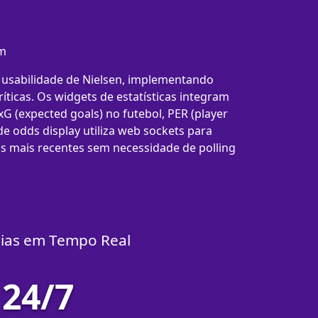
am
de usabilidade de Nielsen, implementando
ticas. Os widgets de estatísticas integram
G (expected goals) no futebol, PER (player
e odds display utiliza web sockets para
s mais recentes sem necessidade de polling
cias em Tempo Real
24/7