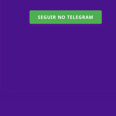
SEGUIR NO TELEGRAM