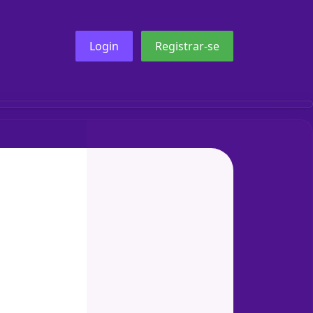
Login
Registrar-se