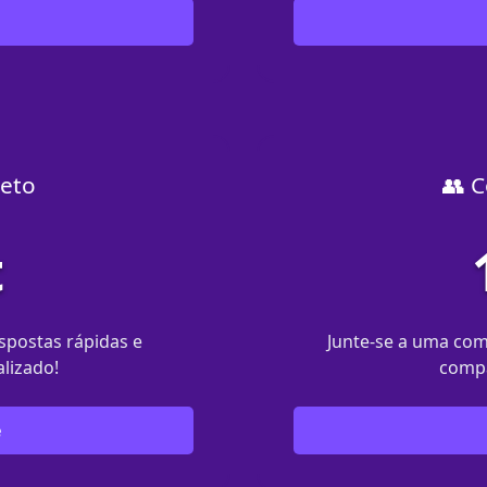
reto
👥 
t
espostas rápidas e
Junte-se a uma com
lizado!
compa
e