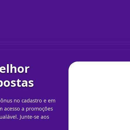
elhor
postas
bônus no cadastro e em
em acesso a promoções
ualável. Junte-se aos