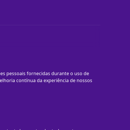
es pessoais fornecidas durante o uso de
elhoria contínua da experiência de nossos