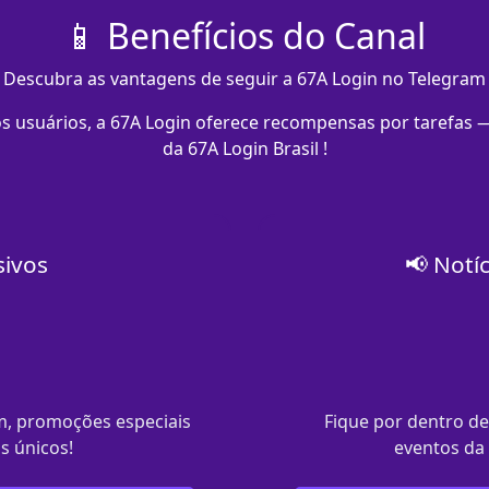
📱 Benefícios do Canal
Descubra as vantagens de seguir a 67A Login no Telegram
gos usuários, a 67A Login oferece recompensas por tarefas
da 67A Login Brasil !
sivos
📢 Notí
m, promoções especiais
Fique por dentro d
s únicos!
eventos da