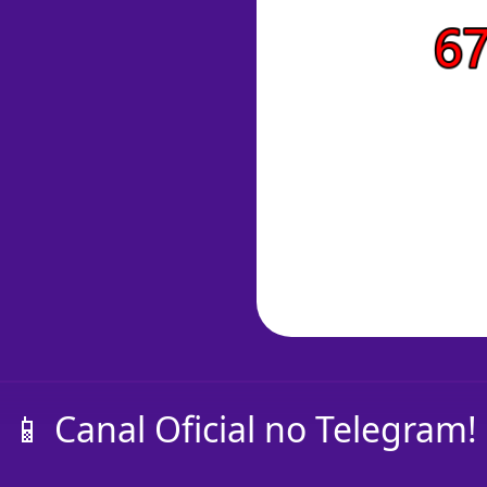
📱 Canal Oficial no Telegram!