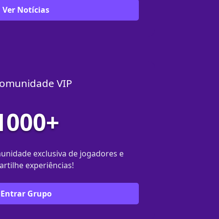
Ver Notícias
Comunidade VIP
1000+
unidade exclusiva de jogadores e
rtilhe experiências!
Entrar Grupo