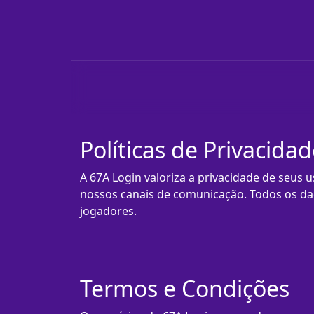
Políticas de Privacida
A 67A Login valoriza a privacidade de seus
nossos canais de comunicação. Todos os dad
jogadores.
Termos e Condições