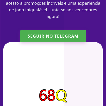
acesso a promoções incríveis e uma experiência
de jogo inigualável. Junte-se aos vencedores
agora!
SEGUIR NO TELEGRAM