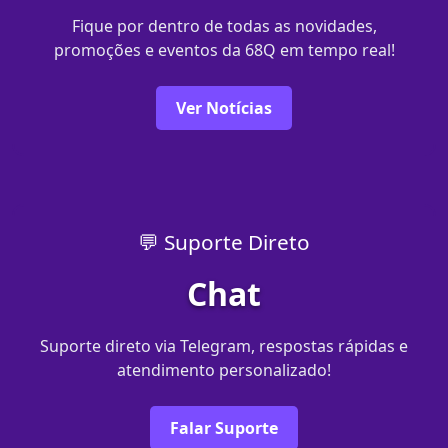
Fique por dentro de todas as novidades,
promoções e eventos da 68Q em tempo real!
Ver Notícias
💬 Suporte Direto
Chat
Suporte direto via Telegram, respostas rápidas e
atendimento personalizado!
Falar Suporte