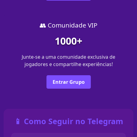
👥 Comunidade VIP
1000+
Junte-se a uma comunidade exclusiva de
jogadores e compartilhe experiências!
Entrar Grupo
📱 Como Seguir no Telegram