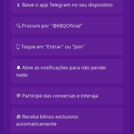
📱 Baixe o app Telegram no seu dispositivo
🔍 Procure por "@68QOficial"
👆 Toque em "Entrar" ou "Join"
🔔 Ative as notificações para não perder
nada
💬 Participe das conversas e interaja
🎁 Receba bônus exclusivos
automaticamente