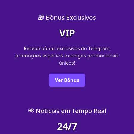
🎁 Bônus Exclusivos
VIP
Receba bônus exclusivos do Telegram,
promoções especiais e códigos promocionais
únicos!
Ver Bônus
📢 Notícias em Tempo Real
24/7