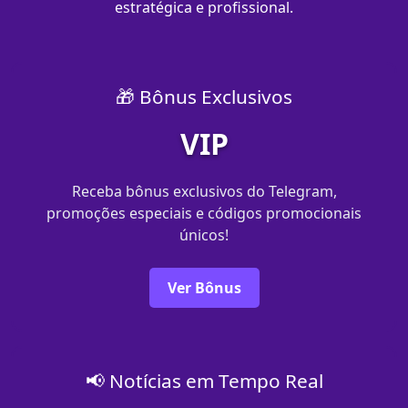
estratégica e profissional.
🎁 Bônus Exclusivos
VIP
Receba bônus exclusivos do Telegram,
promoções especiais e códigos promocionais
únicos!
Ver Bônus
📢 Notícias em Tempo Real