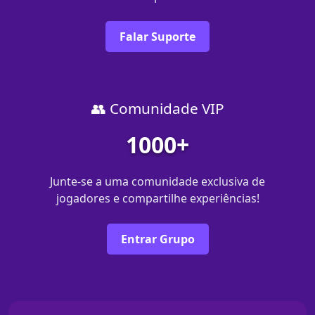
Falar Suporte
👥 Comunidade VIP
1000+
Junte-se a uma comunidade exclusiva de
jogadores e compartilhe experiências!
Entrar Grupo