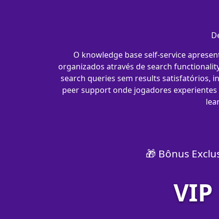
D
O knowledge base self-service apresent
organizados através de search functionalit
search queries sem results satisfatório
peer support onde jogadores experientes 
lea
🎁 Bônus Exclu
VIP