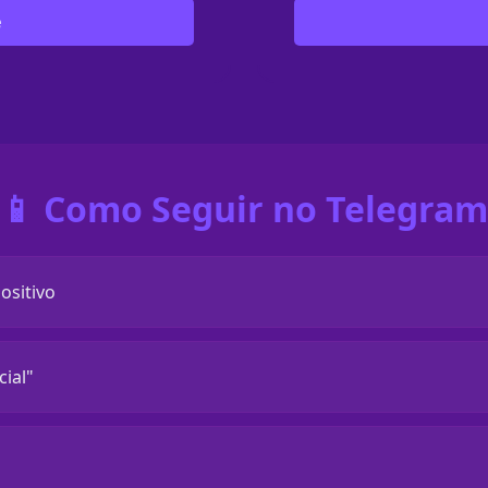
e
📱 Como Seguir no Telegram
ositivo
ial"