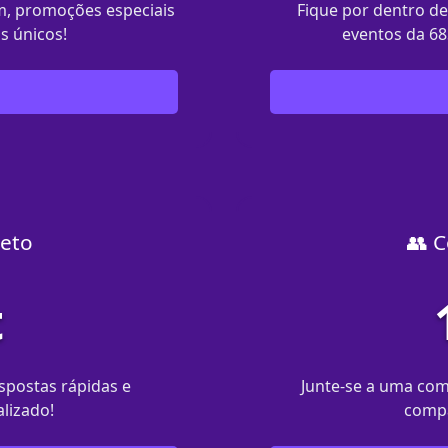
m, promoções especiais
Fique por dentro d
s únicos!
eventos da 68
reto
👥 
t
espostas rápidas e
Junte-se a uma com
lizado!
compa