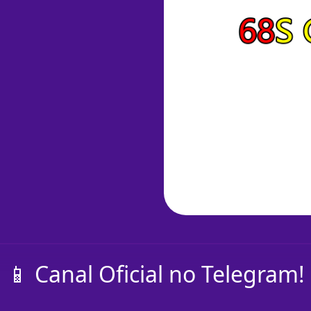
📱 Canal Oficial no Telegram!