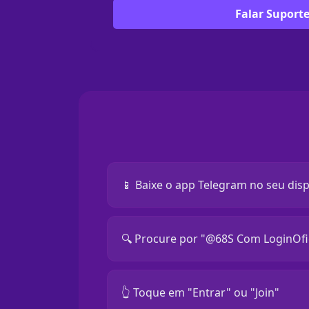
Falar Suport
📱 Baixe o app Telegram no seu disp
🔍 Procure por "@68S Com LoginOfic
👆 Toque em "Entrar" ou "Join"