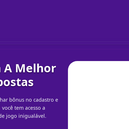
n A Melhor
postas
har bônus no cadastro e
 você tem acesso a
e jogo inigualável.