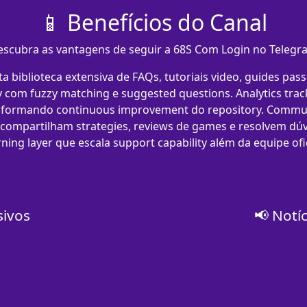
📱 Benefícios do Canal
escubra as vantagens de seguir a 68S Com Login no Telegr
a biblioteca extensiva de FAQs, tutoriais video, guides pas
y com fuzzy matching e suggested questions. Analytics trac
s, informando continuous improvement do repository. Comm
compartilham strategies, reviews de games e resolvem dúv
rning layer que escala support capability além da equipe ofic
sivos
📢 Notí