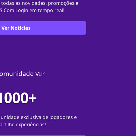
e todas as novidades, promoções e
S Com Login em tempo real!
Ver Notícias
Comunidade VIP
1000+
unidade exclusiva de jogadores e
rtilhe experiências!