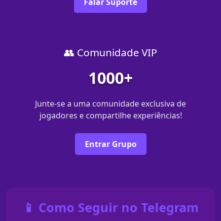
Falar Suporte
👥 Comunidade VIP
1000+
Junte-se a uma comunidade exclusiva de
jogadores e compartilhe experiências!
Entrar Grupo
📱 Como Seguir no Telegram