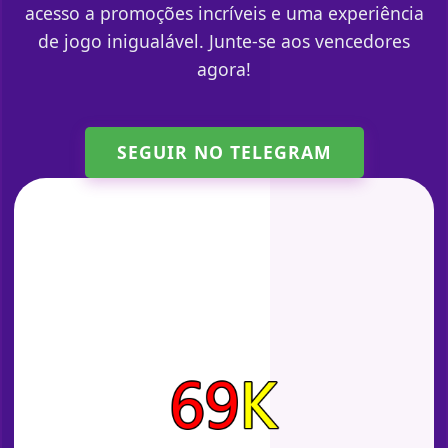
acesso a promoções incríveis e uma experiência
de jogo inigualável. Junte-se aos vencedores
agora!
SEGUIR NO TELEGRAM