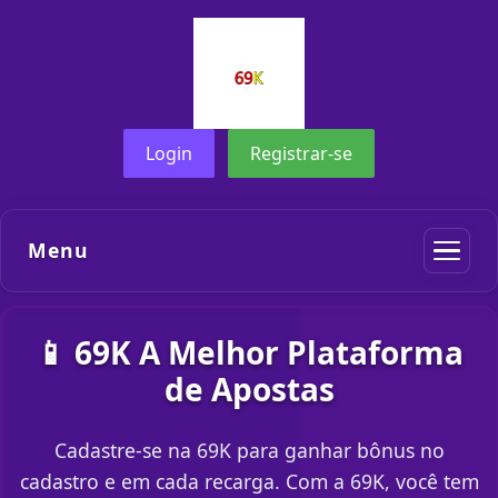
Login
Registrar-se
Menu
📱 69K A Melhor Plataforma
de Apostas
Cadastre-se na 69K para ganhar bônus no
cadastro e em cada recarga. Com a 69K, você tem