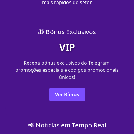
mais rápidos do setor.
🎁 Bônus Exclusivos
VIP
Receba bônus exclusivos do Telegram,
promoções especiais e códigos promocionais
únicos!
Ver Bônus
📢 Notícias em Tempo Real