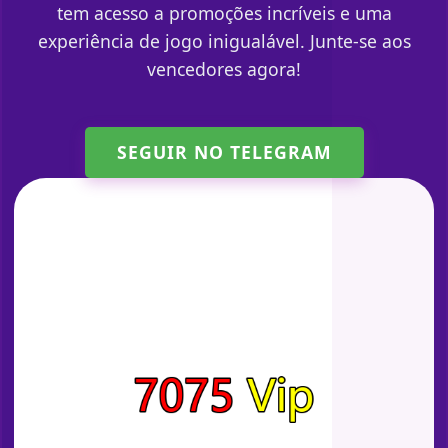
tem acesso a promoções incríveis e uma
experiência de jogo inigualável. Junte-se aos
vencedores agora!
SEGUIR NO TELEGRAM