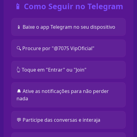
📱 Como Seguir no Telegram
📱 Baixe o app Telegram no seu dispositivo
🔍 Procure por "@7075 VipOficial"
👆 Toque em "Entrar" ou "Join"
🔔 Ative as notificações para não perder
nada
💬 Participe das conversas e interaja