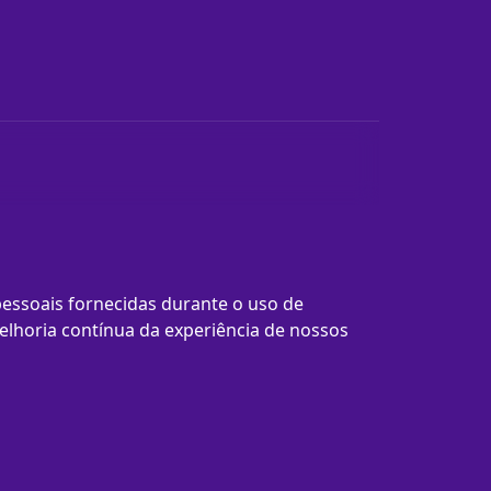
pessoais fornecidas durante o uso de
elhoria contínua da experiência de nossos