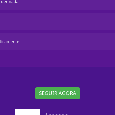
erder nada
a
aticamente
SEGUIR AGORA