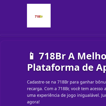
📱 718Br A Melh
Plataforma de A
Cadastre-se na 718Br para ganhar bônu
recarga. Com a 718Br, você tem acesso a
uma experiência de jogo inigualável. J
agora!