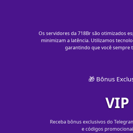
Os servidores da 718Br são otimizados e
minimizam a latência. Utilizamos tecnol
garantindo que você sempre t
🎁 Bônus Exclu
VIP
Receba bônus exclusivos do Telegra
e códigos promocionai