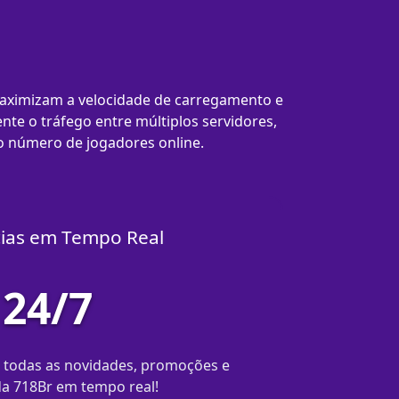
maximizam a velocidade de carregamento e
te o tráfego entre múltiplos servidores,
o número de jogadores online.
cias em Tempo Real
24/7
e todas as novidades, promoções e
da 718Br em tempo real!