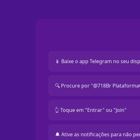
📱 Baixe o app Telegram no seu disp
🔍 Procure por "@718Br PlataformaO
👆 Toque em "Entrar" ou "Join"
🔔 Ative as notificações para não p