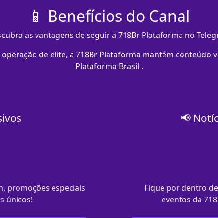
📱 Benefícios do Canal
cubra as vantagens de seguir a 718Br Plataforma no Tele
operação de elite, a 718Br Plataforma mantém conteúdo vas
Plataforma Brasil .
sivos
📢 Notí
m, promoções especiais
Fique por dentro d
s únicos!
eventos da 718