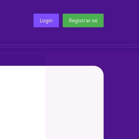
Login
Registrar-se