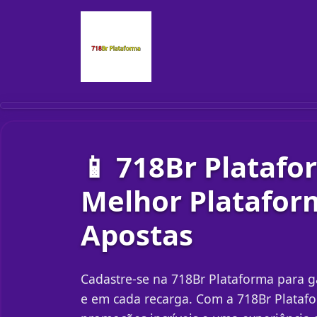
📱 718Br Platafo
Melhor Platafor
Apostas
Cadastre-se na 718Br Plataforma para 
e em cada recarga. Com a 718Br Platafo