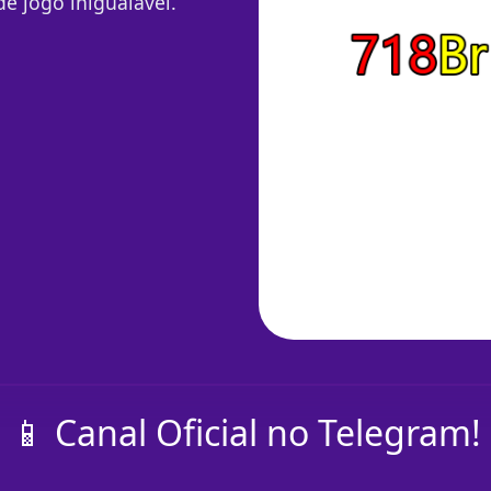
e jogo inigualável.
📱 Canal Oficial no Telegram!