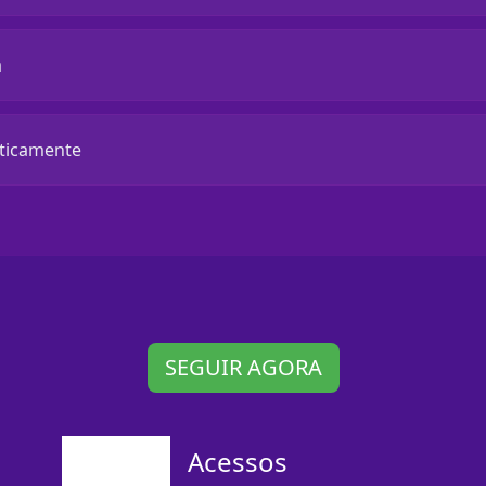
a
aticamente
SEGUIR AGORA
Acessos