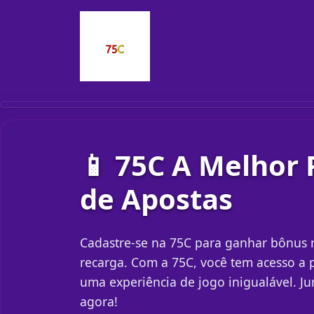
📱 75C A Melhor
de Apostas
Cadastre-se na 75C para ganhar bônus 
recarga. Com a 75C, você tem acesso a 
uma experiência de jogo inigualável. J
agora!