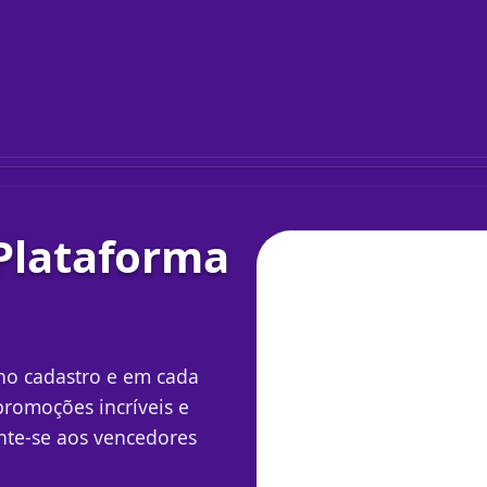
 Plataforma
no cadastro e em cada
promoções incríveis e
unte-se aos vencedores