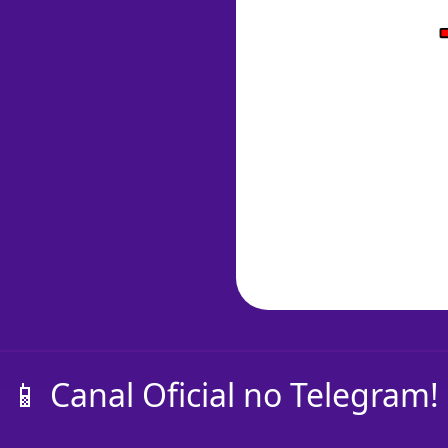
📱 Canal Oficial no Telegram!