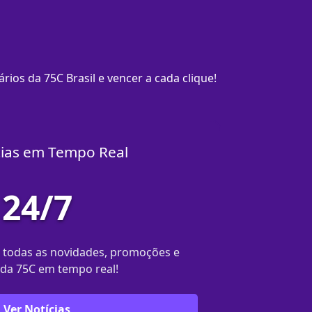
ios da 75C Brasil e vencer a cada clique!
cias em Tempo Real
24/7
e todas as novidades, promoções e
 da 75C em tempo real!
Ver Notícias