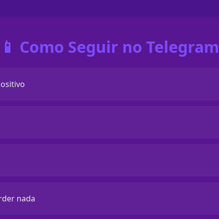
📱 Como Seguir no Telegram
ositivo
erder nada