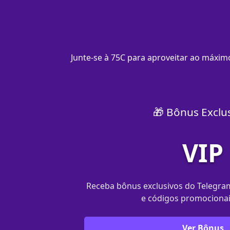
Junte-se à 75C para aproveitar ao máximo
🎁 Bônus Exclu
VIP
Receba bônus exclusivos do Telegra
e códigos promocionai
Ver Bônus