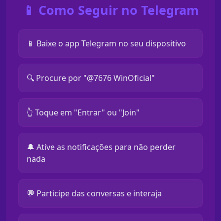
📱 Como Seguir no Telegram
📱 Baixe o app Telegram no seu dispositivo
🔍 Procure por "@7676 WinOficial"
👆 Toque em "Entrar" ou "Join"
🔔 Ative as notificações para não perder
nada
💬 Participe das conversas e interaja