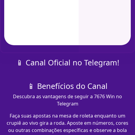
📱 Canal Oficial no Telegram!
📱 Benefícios do Canal
Descubra as vantagens de seguir a 7676 Win no
Telegram
Faça suas apostas na mesa de roleta enquanto um
crupiê ao vivo gira a roda. Aposte em números, cores
ou outras combinações específicas e observe a bola