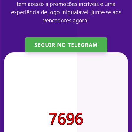
tem acesso a promoções incríveis e uma
experiência de jogo inigualável. Junte-se aos
vencedores agora!
SEGUIR NO TELEGRAM