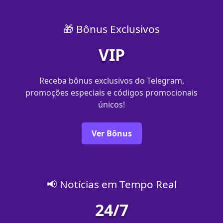
🎁 Bônus Exclusivos
VIP
Receba bônus exclusivos do Telegram,
promoções especiais e códigos promocionais
únicos!
Ver Bônus
📢 Notícias em Tempo Real
24/7