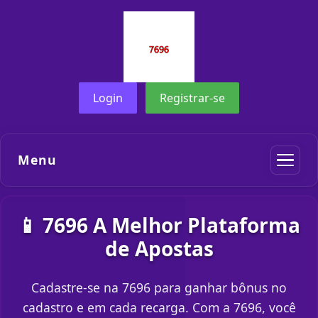
Login
Registrar-se
Menu
📱 7696 A Melhor Plataforma
de Apostas
Cadastre-se na 7696 para ganhar bônus no
cadastro e em cada recarga. Com a 7696, você