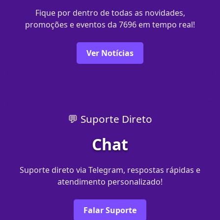
Fique por dentro de todas as novidades,
promoções e eventos da 7696 em tempo real!
Ver Notícias
💬 Suporte Direto
Chat
Suporte direto via Telegram, respostas rápidas e
atendimento personalizado!
Falar Suporte