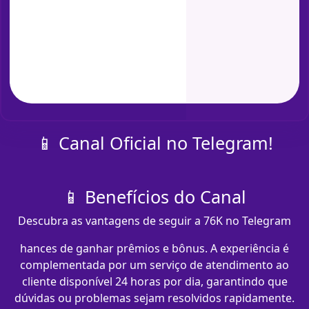
📱 Canal Oficial no Telegram!
📱 Benefícios do Canal
Descubra as vantagens de seguir a 76K no Telegram
hances de ganhar prêmios e bônus. A experiência é
complementada por um serviço de atendimento ao
cliente disponível 24 horas por dia, garantindo que
dúvidas ou problemas sejam resolvidos rapidamente.