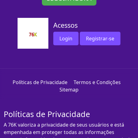
Acessos
Login
Registrar-se
Políticas de Privacidade
Termos e Condições
Sitemap
Políticas de Privacidade
A 76K valoriza a privacidade de seus usuários e está
empenhada em proteger todas as informações