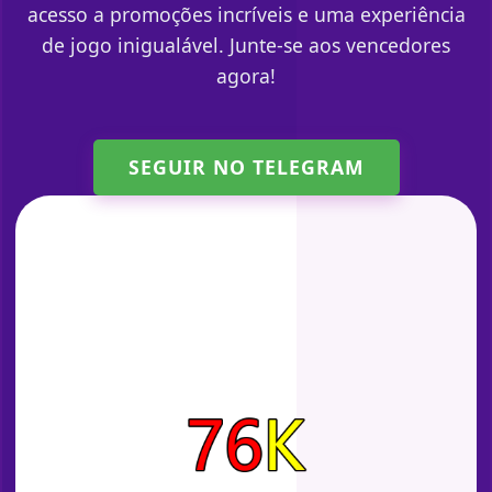
acesso a promoções incríveis e uma experiência
de jogo inigualável. Junte-se aos vencedores
agora!
SEGUIR NO TELEGRAM