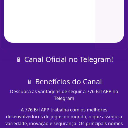
📱 Canal Oficial no Telegram!
📱 Benefícios do Canal
Descubra as vantagens de seguir a 776 Brl APP no
Telegram
A 776 Brl APP trabalha com os melhores
desenvolvedores de jogos do mundo, o que assegura
variedade, inovação e segurança. Os principais nomes