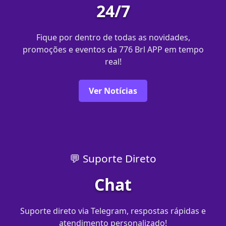
24/7
Fique por dentro de todas as novidades,
promoções e eventos da 776 Brl APP em tempo
real!
Ver Notícias
💬 Suporte Direto
Chat
Suporte direto via Telegram, respostas rápidas e
atendimento personalizado!