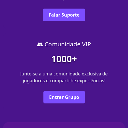
Falar Suporte
👥 Comunidade VIP
1000+
Junte-se a uma comunidade exclusiva de
jogadores e compartilhe experiências!
Entrar Grupo