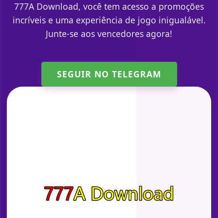
777A Download, você tem acesso a promoções
incríveis e uma experiência de jogo inigualável.
Junte-se aos vencedores agora!
SEGUIR NO TELEGRAM