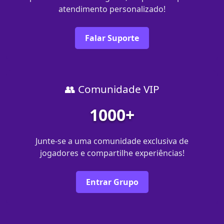
atendimento personalizado!
Falar Suporte
👥 Comunidade VIP
1000+
Junte-se a uma comunidade exclusiva de
jogadores e compartilhe experiências!
Entrar Grupo