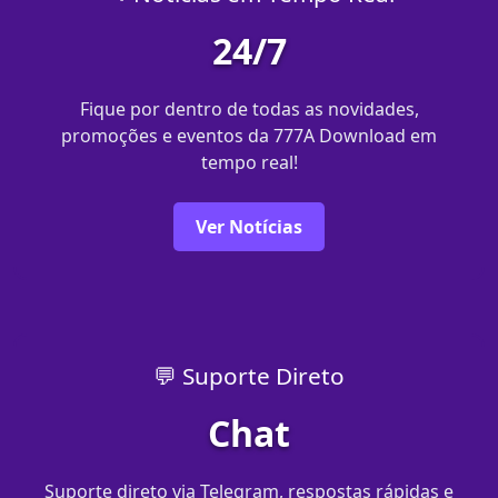
24/7
Fique por dentro de todas as novidades,
promoções e eventos da 777A Download em
tempo real!
Ver Notícias
💬 Suporte Direto
Chat
Suporte direto via Telegram, respostas rápidas e