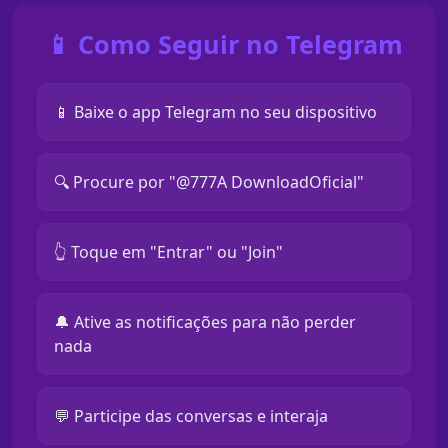
📱 Como Seguir no Telegram
📱 Baixe o app Telegram no seu dispositivo
🔍 Procure por "@777A DownloadOficial"
👆 Toque em "Entrar" ou "Join"
🔔 Ative as notificações para não perder
nada
💬 Participe das conversas e interaja