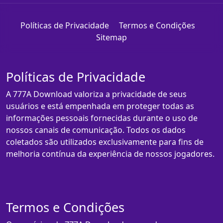
Políticas de Privacidade
Termos e Condições
Sitemap
Políticas de Privacidade
A 777A Download valoriza a privacidade de seus
usuários e está empenhada em proteger todas as
informações pessoais fornecidas durante o uso de
nossos canais de comunicação. Todos os dados
coletados são utilizados exclusivamente para fins de
melhoria contínua da experiência de nossos jogadores.
Termos e Condições