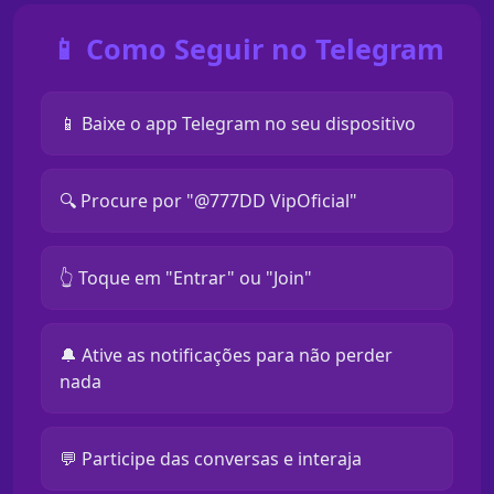
📱 Como Seguir no Telegram
📱 Baixe o app Telegram no seu dispositivo
🔍 Procure por "@777DD VipOficial"
👆 Toque em "Entrar" ou "Join"
🔔 Ative as notificações para não perder
nada
💬 Participe das conversas e interaja