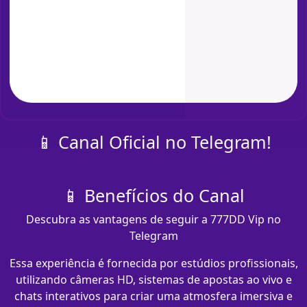
📱 Canal Oficial no Telegram!
📱 Benefícios do Canal
Descubra as vantagens de seguir a 777DD Vip no
Telegram
Essa experiência é fornecida por estúdios profissionais,
utilizando câmeras HD, sistemas de apostas ao vivo e
chats interativos para criar uma atmosfera imersiva e