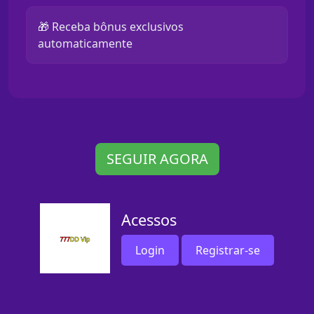
🎁 Receba bônus exclusivos
automaticamente
SEGUIR AGORA
Acessos
Login
Registrar-se