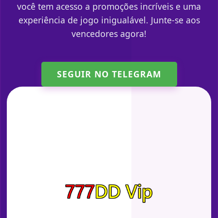
você tem acesso a promoções incríveis e uma
experiência de jogo inigualável. Junte-se aos
vencedores agora!
SEGUIR NO TELEGRAM