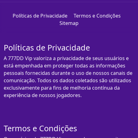
Políticas de Privacidade
Termos e Condições
Sitemap
Políticas de Privacidade
A 777DD Vip valoriza a privacidade de seus usuários e
está empenhada em proteger todas as informações
pessoais fornecidas durante o uso de nossos canais de
comunicação. Todos os dados coletados são utilizados
exclusivamente para fins de melhoria contínua da
experiência de nossos jogadores.
Termos e Condições