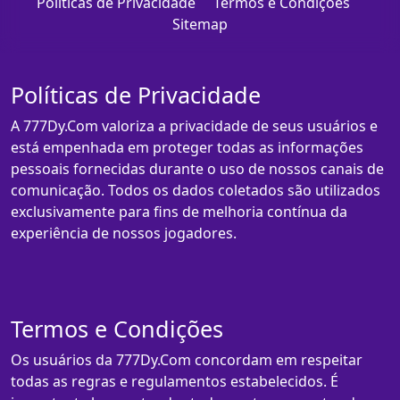
Políticas de Privacidade
Termos e Condições
Sitemap
Políticas de Privacidade
A 777Dy.Com valoriza a privacidade de seus usuários e
está empenhada em proteger todas as informações
pessoais fornecidas durante o uso de nossos canais de
comunicação. Todos os dados coletados são utilizados
exclusivamente para fins de melhoria contínua da
experiência de nossos jogadores.
Termos e Condições
Os usuários da 777Dy.Com concordam em respeitar
todas as regras e regulamentos estabelecidos. É