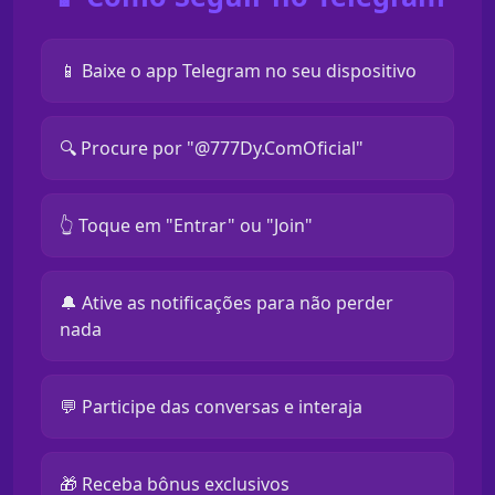
📱 Baixe o app Telegram no seu dispositivo
🔍 Procure por "@777Dy.ComOficial"
👆 Toque em "Entrar" ou "Join"
🔔 Ative as notificações para não perder
nada
💬 Participe das conversas e interaja
🎁 Receba bônus exclusivos