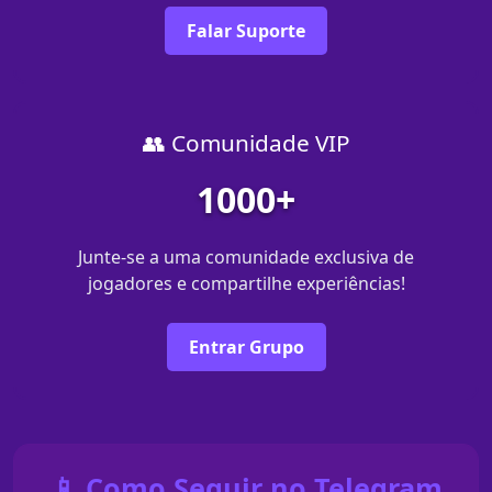
Falar Suporte
👥 Comunidade VIP
1000+
Junte-se a uma comunidade exclusiva de
jogadores e compartilhe experiências!
Entrar Grupo
📱 Como Seguir no Telegram