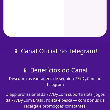
📱 Canal Oficial no Telegram!
📱 Benefícios do Canal
Descubra as vantagens de seguir a 777Dy.Com no
Telegram
O app profissional da 777Dy.Com suporta slots, jogos
da 777Dy.Com Brasil , roleta e pesca — com bônus de
recarga e promoções constantes.