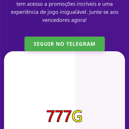
tem acesso a promoções incríveis e uma
experiência de jogo inigualável. Junte-se aos
vencedores agora!
SEGUIR NO TELEGRAM