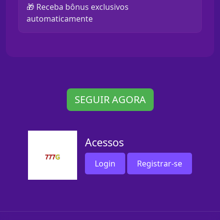
🎁 Receba bônus exclusivos
automaticamente
SEGUIR AGORA
Acessos
Login
Registrar-se