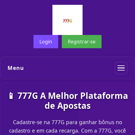
Login
Registrar-se
Menu
📱 777G A Melhor Plataforma
de Apostas
Cadastre-se na 777G para ganhar bônus no
cadastro e em cada recarga. Com a 777G, você