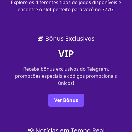
Explore os diferentes tipos de jogos disponíveis e
encontre o slot perfeito para você no 777G!
🎁 Bônus Exclusivos
VIP
Receba bônus exclusivos do Telegram,
promoções especiais e códigos promocionais
únicos!
Ver Bônus
📢 Notícias em Tempo Real