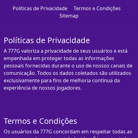
Políticas de Privacidade
Termos e Condições
Sitemap
Políticas de Privacidade
A 777G valoriza a privacidade de seus usuários e está
empenhada em proteger todas as informações
pessoais fornecidas durante o uso de nossos canais de
comunicação. Todos os dados coletados são utilizados
exclusivamente para fins de melhoria contínua da
experiência de nossos jogadores.
Termos e Condições
Os usuários da 777G concordam em respeitar todas as