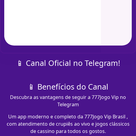
📱 Canal Oficial no Telegram!
📱 Benefícios do Canal
Descubra as vantagens de seguir a 777Jogo Vip no
Telegram
Um app moderno e completo da 777Jogo Vip Brasil ,
com atendimento de crupiês ao vivo e jogos clássicos
de cassino para todos os gostos.