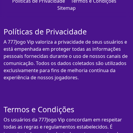
Políticas de Privacidade
Termos e Condições
Sitemap
Políticas de Privacidade
A 777Jogo Vip valoriza a privacidade de seus usuários e
está empenhada em proteger todas as informações
pessoais fornecidas durante o uso de nossos canais de
comunicação. Todos os dados coletados são utilizados
exclusivamente para fins de melhoria contínua da
experiência de nossos jogadores.
Termos e Condições
Os usuários da 777Jogo Vip concordam em respeitar
todas as regras e regulamentos estabelecidos. É