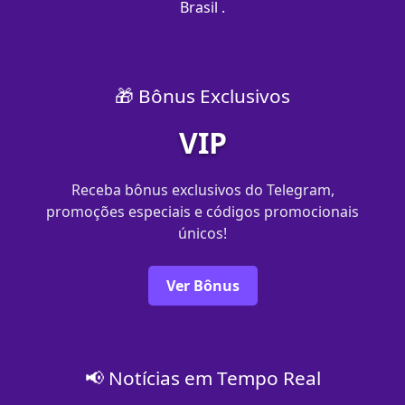
Brasil .
🎁 Bônus Exclusivos
VIP
Receba bônus exclusivos do Telegram,
promoções especiais e códigos promocionais
únicos!
Ver Bônus
📢 Notícias em Tempo Real