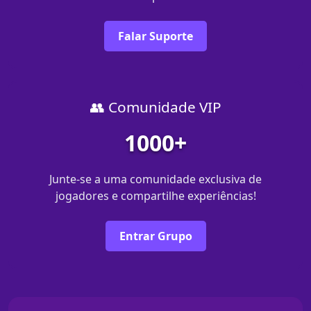
Falar Suporte
👥 Comunidade VIP
1000+
Junte-se a uma comunidade exclusiva de
jogadores e compartilhe experiências!
Entrar Grupo