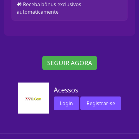
🎁 Receba bônus exclusivos
automaticamente
SEGUIR AGORA
Acessos
Login
Registrar-se