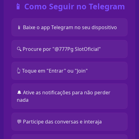
📱 Como Seguir no Telegram
📱 Baixe o app Telegram no seu dispositivo
🔍 Procure por "@777Pg SlotOficial"
👆 Toque em "Entrar" ou "Join"
🔔 Ative as notificações para não perder
nada
💬 Participe das conversas e interaja