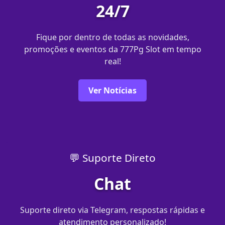
24/7
Fique por dentro de todas as novidades,
promoções e eventos da 777Pg Slot em tempo
real!
Ver Notícias
💬 Suporte Direto
Chat
Suporte direto via Telegram, respostas rápidas e
atendimento personalizado!