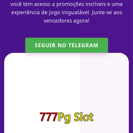
você tem acesso a promoções incríveis e uma
experiência de jogo inigualável. Junte-se aos
vencedores agora!
SEGUIR NO TELEGRAM