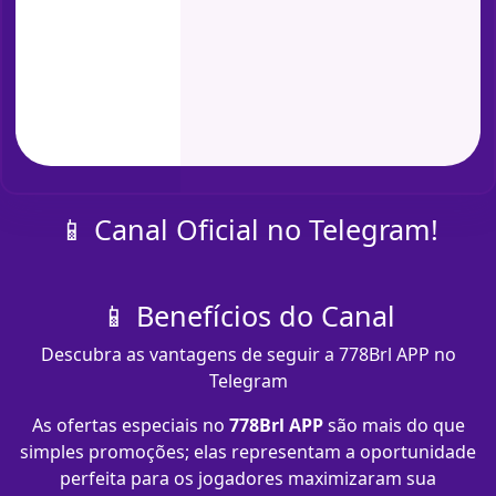
📱 Canal Oficial no Telegram!
📱 Benefícios do Canal
Descubra as vantagens de seguir a 778Brl APP no
Telegram
As ofertas especiais no
778Brl APP
são mais do que
simples promoções; elas representam a oportunidade
perfeita para os jogadores maximizaram sua