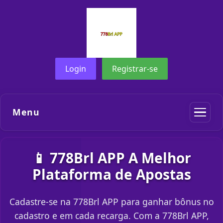
Login
Registrar-se
Menu
📱 778Brl APP A Melhor
Plataforma de Apostas
Cadastre-se na 778Brl APP para ganhar bônus no
cadastro e em cada recarga. Com a 778Brl APP,