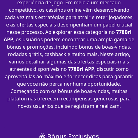
experiência de jogo. Em meio a um mercado
competitivo, os cassinos online vêm desenvolvendo
cada vez mais estratégias para atrair e reter jogadores,
e as ofertas especiais desempenham um papel crucial
nesse processo. Ao explorar essa categoria no
778Brl
APP
, os usuários podem encontrar uma ampla gama de
bônus e promoções, incluindo bônus de boas-vindas,
rodadas grátis, cashback e muito mais. Neste artigo,
vamos detalhar algumas das ofertas especiais mais
atraentes disponíveis no
778Brl APP
, discutir como
aproveitá-las ao máximo e fornecer dicas para garantir
que você não perca nenhuma oportunidade.
Começando com os bônus de boas-vindas, muitas
plataformas oferecem recompensas generosas para
novos usuários que se registram e realizam.
🎁 Bônus Exclusivos