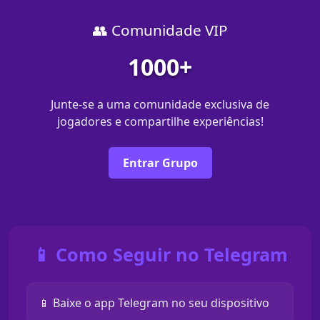
👥 Comunidade VIP
1000+
Junte-se a uma comunidade exclusiva de
jogadores e compartilhe experiências!
Entrar Grupo
📱 Como Seguir no Telegram
📱 Baixe o app Telegram no seu dispositivo