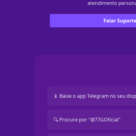
atendimento persona
Falar Suport
📱 Baixe o app Telegram no seu disp
🔍 Procure por "@77GOficial"