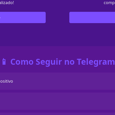
lizado!
compa
e
📱 Como Seguir no Telegram
ositivo