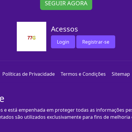
SEGUIR AGORA
Acessos
Login
Registrar-se
Políticas de Privacidade
Termos e Condições
Sitemap
de
ios e está empenhada em proteger todas as informações pe
tados são utilizados exclusivamente para fins de melhoria