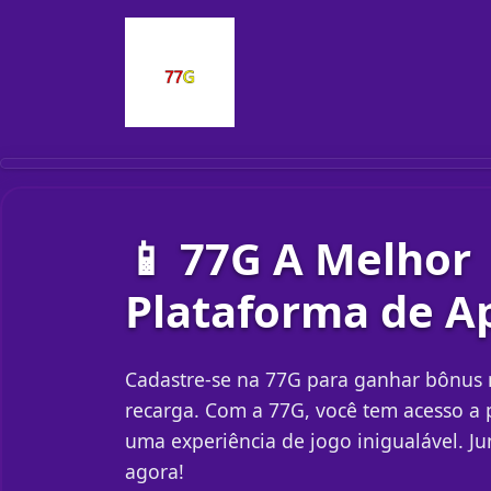
📱 77G A Melhor
Plataforma de A
Cadastre-se na 77G para ganhar bônus 
recarga. Com a 77G, você tem acesso a 
uma experiência de jogo inigualável. J
agora!