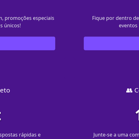
m, promoções especiais
Fique por dentro d
s únicos!
eventos
reto
👥 
t
espostas rápidas e
Junte-se a uma com