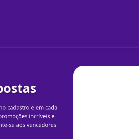
postas
no cadastro e em cada
promoções incríveis e
unte-se aos vencedores