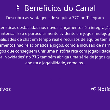
📱 Benefícios do Canal
Descubra as vantagens de seguir a 77G no Telegram
cterísticas destacadas nos novos lançamentos é a integraçã
 intensa. Isso é particularmente evidente em jogos multijo
alidades de chat em tempo real e recursos de equipe têm 
ementos não relacionados a jogos, como a inclusão de nar
jogos que conseguem unir uma história rica com jogabilida
ia 'Novidades' no
77G
também abriga uma série de jogos 
aposta e jogabilidade, como os .
sivos
📢 Notí