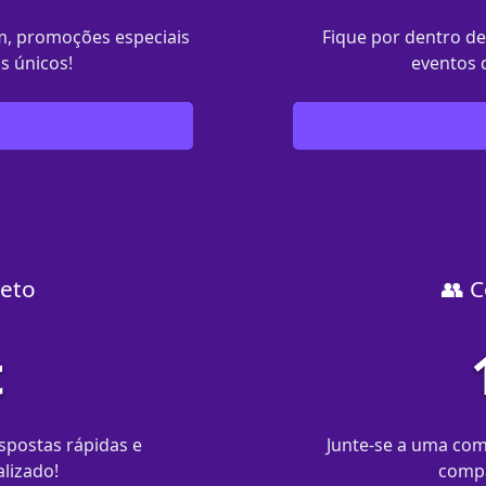
m, promoções especiais
Fique por dentro d
s únicos!
eventos 
reto
👥 
t
espostas rápidas e
Junte-se a uma com
lizado!
compa