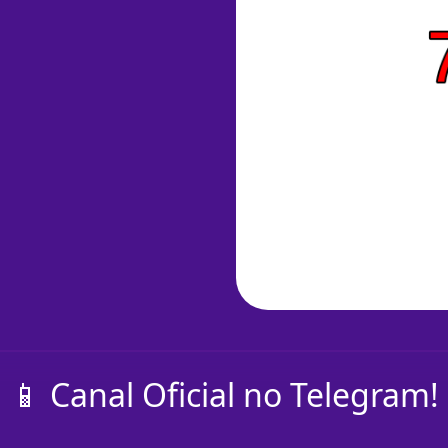
📱 Canal Oficial no Telegram!