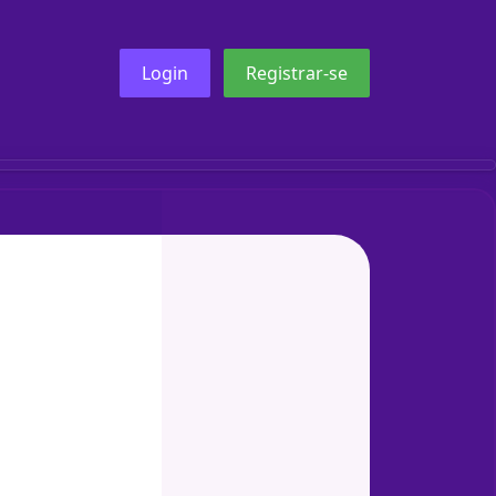
Login
Registrar-se