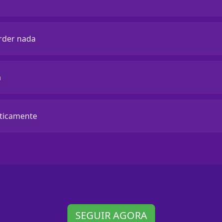
erder nada
a
aticamente
SEGUIR AGORA