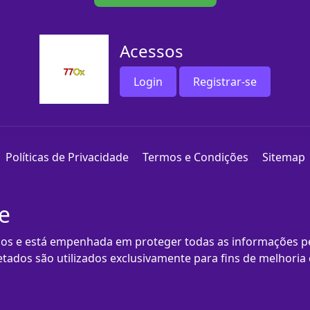
Acessos
Login
Registrar-se
Políticas de Privacidade
Termos e Condições
Sitemap
de
rios e está empenhada em proteger todas as informações p
tados são utilizados exclusivamente para fins de melhoria