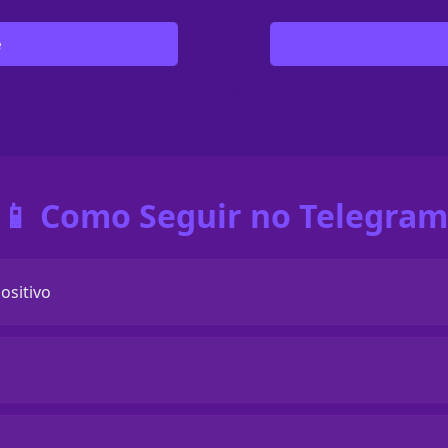
e
📱 Como Seguir no Telegram
ositivo