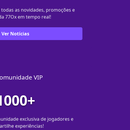
e todas as novidades, promoções e
da 77Ox em tempo real!
Ver Notícias
Comunidade VIP
1000+
unidade exclusiva de jogadores e
rtilhe experiências!