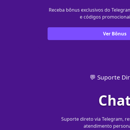
Receba bônus exclusivos do Telegra
e códigos promocionai
Ver Bônus
💬 Suporte Di
Cha
Suporte direto via Telegram, r
atendimento persona