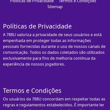
Políticas de Privacidade
Termos e Condições
Sitemap
Políticas de Privacidade
A 788U valoriza a privacidade de seus usuários e está
empenhada em proteger todas as informações
pessoais fornecidas durante o uso de nossos canais de
comunicação. Todos os dados coletados são utilizados
exclusivamente para fins de melhoria contínua da
experiência de nossos jogadores.
Termos e Condições
Os usuários da 788U concordam em respeitar todas as
regras e regulamentos estabelecidos. É importante ler