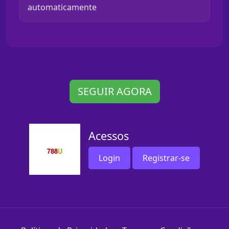
automaticamente
SEGUIR AGORA
Acessos
Login
Registrar-se