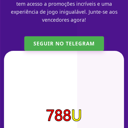
tem acesso a promoções incríveis e uma
experiência de jogo inigualável. Junte-se aos
vencedores agora!
SEGUIR NO TELEGRAM