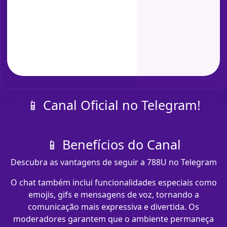
📱 Canal Oficial no Telegram!
📱 Benefícios do Canal
Descubra as vantagens de seguir a 788U no Telegram
O chat também inclui funcionalidades especiais como
emojis, gifs e mensagens de voz, tornando a
comunicação mais expressiva e divertida. Os
moderadores garantem que o ambiente permaneça