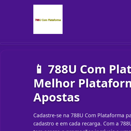
📱 788U Com Pla
Melhor Platafor
Apostas
Cadastre-se na 788U Com Plataforma p
cadastro e em cada recarga. Com a 788