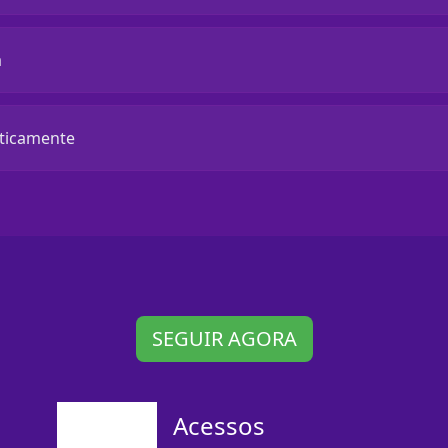
a
aticamente
SEGUIR AGORA
Acessos