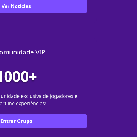
Ver Notícias
Comunidade VIP
1000+
unidade exclusiva de jogadores e
rtilhe experiências!
Entrar Grupo