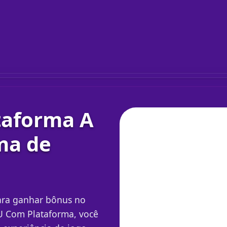
taforma A
ma de
ara ganhar bônus no
U Com Plataforma, você