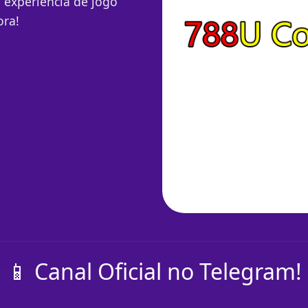
 experiência de jogo
ora!
📱 Canal Oficial no Telegram!