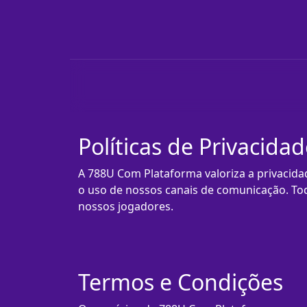
Políticas de Privacida
A 788U Com Plataforma valoriza a privacid
o uso de nossos canais de comunicação. Tod
nossos jogadores.
Termos e Condições