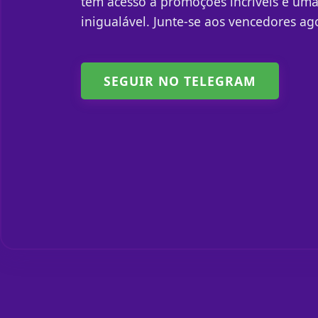
tem acesso a promoções incríveis e uma
inigualável. Junte-se aos vencedores ag
SEGUIR NO TELEGRAM