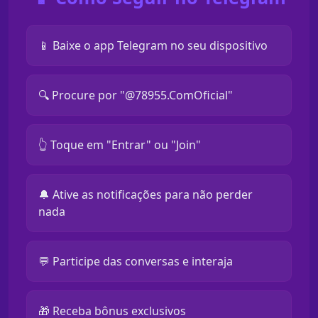
📱 Baixe o app Telegram no seu dispositivo
🔍 Procure por "@78955.ComOficial"
👆 Toque em "Entrar" ou "Join"
🔔 Ative as notificações para não perder
nada
💬 Participe das conversas e interaja
🎁 Receba bônus exclusivos