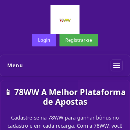
Login
Registrar-se
Menu
📱 78WW A Melhor Plataforma
de Apostas
Cadastre-se na 78WW para ganhar bônus no
cadastro e em cada recarga. Com a 78WW, você