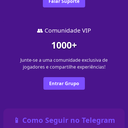
Falar Suporte
👥 Comunidade VIP
1000+
Junte-se a uma comunidade exclusiva de
jogadores e compartilhe experiências!
Entrar Grupo
📱 Como Seguir no Telegram