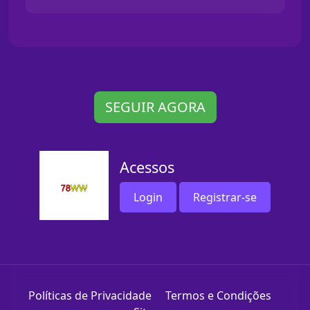
SEGUIR AGORA
Acessos
Login
Registrar-se
Políticas de Privacidade
Termos e Condições