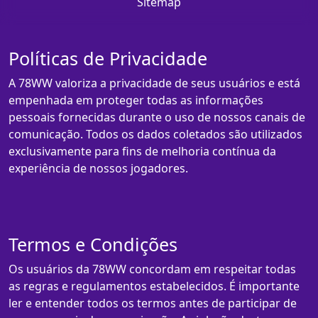
Sitemap
Políticas de Privacidade
A 78WW valoriza a privacidade de seus usuários e está
empenhada em proteger todas as informações
pessoais fornecidas durante o uso de nossos canais de
comunicação. Todos os dados coletados são utilizados
exclusivamente para fins de melhoria contínua da
experiência de nossos jogadores.
Termos e Condições
Os usuários da 78WW concordam em respeitar todas
as regras e regulamentos estabelecidos. É importante
ler e entender todos os termos antes de participar de