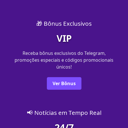
🎁 Bônus Exclusivos
VIP
Receba bônus exclusivos do Telegram,
promoções especiais e códigos promocionais
únicos!
Ver Bônus
📢 Notícias em Tempo Real
24/7