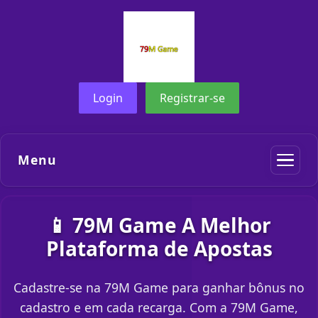
Login
Registrar-se
Menu
📱 79M Game A Melhor
Plataforma de Apostas
Cadastre-se na 79M Game para ganhar bônus no
cadastro e em cada recarga. Com a 79M Game,