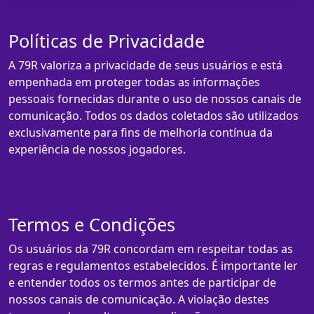
Políticas de Privacidade
A 79R valoriza a privacidade de seus usuários e está
empenhada em proteger todas as informações
pessoais fornecidas durante o uso de nossos canais de
comunicação. Todos os dados coletados são utilizados
exclusivamente para fins de melhoria contínua da
experiência de nossos jogadores.
Termos e Condições
Os usuários da 79R concordam em respeitar todas as
regras e regulamentos estabelecidos. É importante ler
e entender todos os termos antes de participar de
nossos canais de comunicação. A violação destes