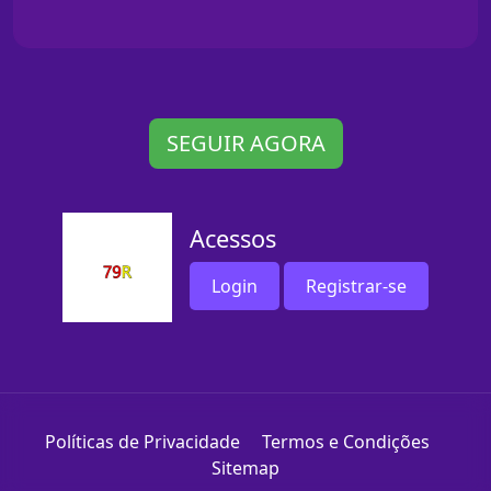
SEGUIR AGORA
Acessos
Login
Registrar-se
Políticas de Privacidade
Termos e Condições
Sitemap