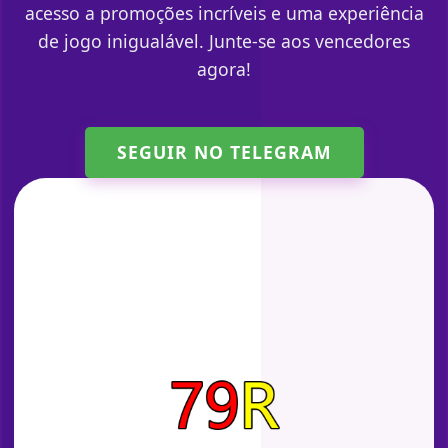
acesso a promoções incríveis e uma experiência
de jogo inigualável. Junte-se aos vencedores
agora!
SEGUIR NO TELEGRAM