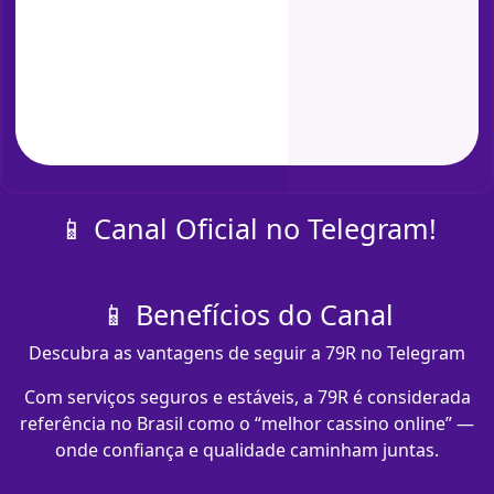
📱 Canal Oficial no Telegram!
📱 Benefícios do Canal
Descubra as vantagens de seguir a 79R no Telegram
Com serviços seguros e estáveis, a 79R é considerada
referência no Brasil como o “melhor cassino online” —
onde confiança e qualidade caminham juntas.