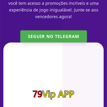
você tem acesso a promoções incríveis e uma
experiência de jogo inigualável. Junte-se aos
vencedores agora!
SEGUIR NO TELEGRAM