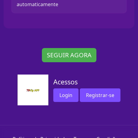
automaticamente
SEGUIR AGORA
Acessos
Login
Registrar-se