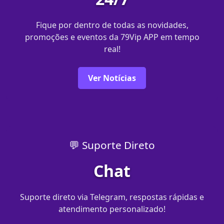
Fique por dentro de todas as novidades,
promoções e eventos da 79Vip APP em tempo
real!
Ver Notícias
💬 Suporte Direto
Chat
Suporte direto via Telegram, respostas rápidas e
atendimento personalizado!