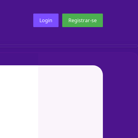
Login
Registrar-se