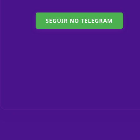
SEGUIR NO TELEGRAM