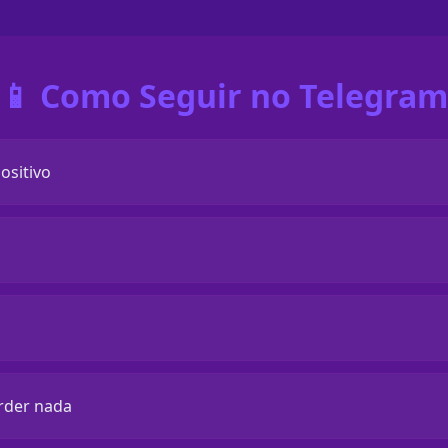
📱 Como Seguir no Telegram
ositivo
erder nada