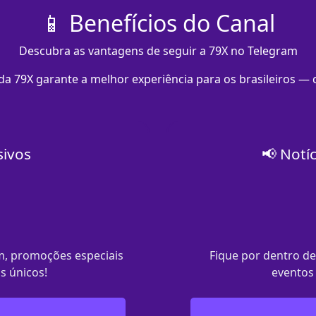
📱 Benefícios do Canal
Descubra as vantagens de seguir a 79X no Telegram
 79X garante a melhor experiência para os brasileiros — c
sivos
📢 Notí
m, promoções especiais
Fique por dentro d
s únicos!
eventos