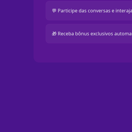
💬 Participe das conversas e interaj
🎁 Receba bônus exclusivos autom