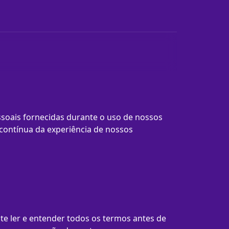
ssoais fornecidas durante o uso de nossos
 contínua da experiência de nossos
te ler e entender todos os termos antes de