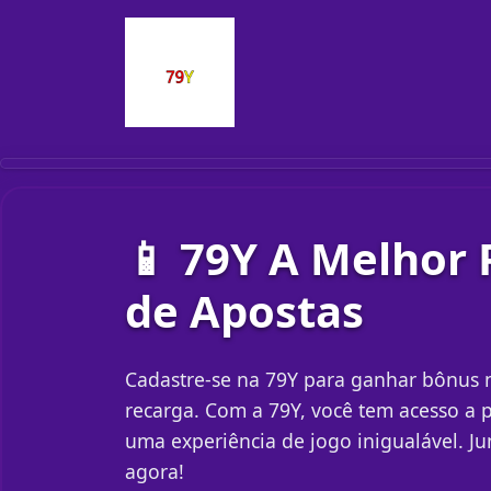
📱 79Y A Melhor
de Apostas
Cadastre-se na 79Y para ganhar bônus 
recarga. Com a 79Y, você tem acesso a 
uma experiência de jogo inigualável. J
agora!