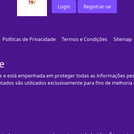
Login
Registrar-se
Políticas de Privacidade
Termos e Condições
Sitemap
de
ios e está empenhada em proteger todas as informações pe
tados são utilizados exclusivamente para fins de melhoria