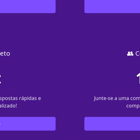
reto
👥 
t
espostas rápidas e
Junte-se a uma com
lizado!
compa
e