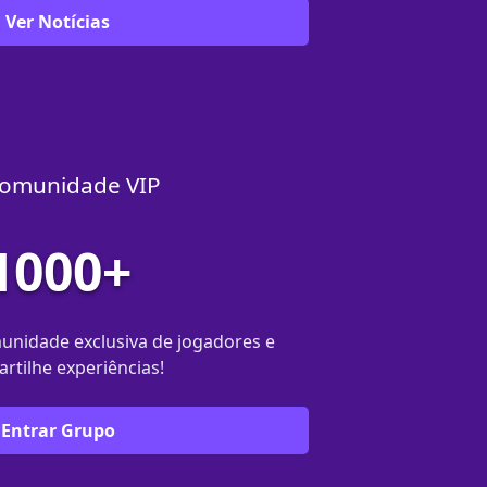
Ver Notícias
Comunidade VIP
1000+
unidade exclusiva de jogadores e
rtilhe experiências!
Entrar Grupo