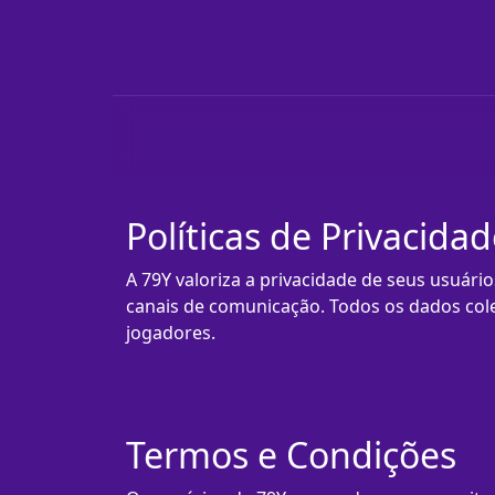
Políticas de Privacida
A 79Y valoriza a privacidade de seus usuár
canais de comunicação. Todos os dados cole
jogadores.
Termos e Condições