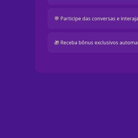
💬 Participe das conversas e interaj
🎁 Receba bônus exclusivos autom