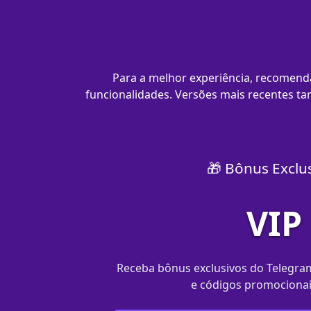
Para a melhor experiência, recomenda
funcionalidades. Versões mais recentes t
🎁 Bônus Exclu
VIP
Receba bônus exclusivos do Telegra
e códigos promocionai