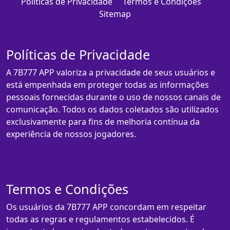
Políticas de Privacidade
Termos e Condições
Sitemap
Políticas de Privacidade
A 7B777 APP valoriza a privacidade de seus usuários e
está empenhada em proteger todas as informações
pessoais fornecidas durante o uso de nossos canais de
comunicação. Todos os dados coletados são utilizados
exclusivamente para fins de melhoria contínua da
experiência de nossos jogadores.
Termos e Condições
Os usuários da 7B777 APP concordam em respeitar
todas as regras e regulamentos estabelecidos. É