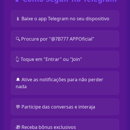
📱 Baixe o app Telegram no seu dispositivo
🔍 Procure por "@7B777 APPOficial"
👆 Toque em "Entrar" ou "Join"
🔔 Ative as notificações para não perder
nada
💬 Participe das conversas e interaja
🎁 Receba bônus exclusivos