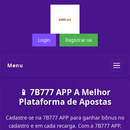
Login
Registrar-se
Menu
📱 7B777 APP A Melhor
Plataforma de Apostas
Cadastre-se na 7B777 APP para ganhar bônus no
cadastro e em cada recarga. Com a 7B777 APP,