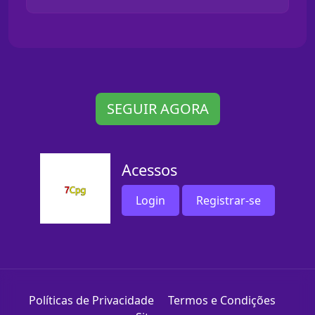
SEGUIR AGORA
Acessos
Login
Registrar-se
Políticas de Privacidade
Termos e Condições