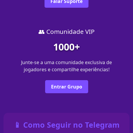
Falar Suporte
👥 Comunidade VIP
1000+
Junte-se a uma comunidade exclusiva de
jogadores e compartilhe experiências!
Entrar Grupo
📱 Como Seguir no Telegram