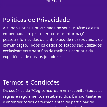
Sitemap
Políticas de Privacidade
A 7Cpg valoriza a privacidade de seus usuários e está
empenhada em proteger todas as informações
pessoais fornecidas durante o uso de nossos canais de
comunicação. Todos os dados coletados são utilizados
exclusivamente para fins de melhoria contínua da
experiência de nossos jogadores.
Termos e Condições
Os usuários da 7Cpg concordam em respeitar todas as
regras e regulamentos estabelecidos. É importante ler
e entender todos os termos antes de participar de