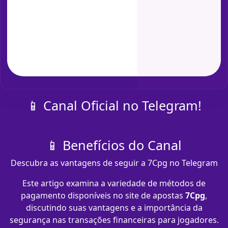
📱 Canal Oficial no Telegram!
📱 Benefícios do Canal
Descubra as vantagens de seguir a 7Cpg no Telegram
Este artigo examina a variedade de métodos de
pagamento disponíveis no site de apostas
7Cpg
,
discutindo suas vantagens e a importância da
segurança nas transações financeiras para jogadores.