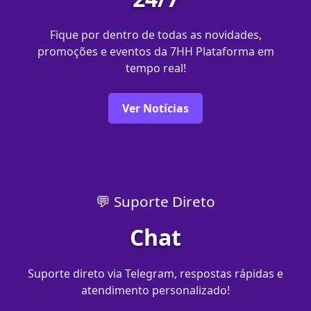
Fique por dentro de todas as novidades,
promoções e eventos da 7HH Plataforma em
tempo real!
Ver Notícias
💬 Suporte Direto
Chat
Suporte direto via Telegram, respostas rápidas e
atendimento personalizado!