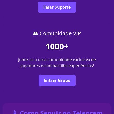
Falar Suporte
👥 Comunidade VIP
1000+
Junte-se a uma comunidade exclusiva de
jogadores e compartilhe experiências!
Entrar Grupo
📱 Como Seguir no Telegram