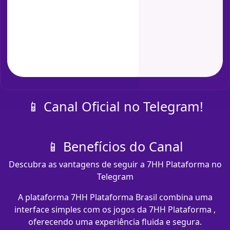
📱 Canal Oficial no Telegram!
📱 Benefícios do Canal
Descubra as vantagens de seguir a 7HH Plataforma no
Telegram
A plataforma 7HH Plataforma Brasil combina uma
interface simples com os jogos da 7HH Plataforma ,
oferecendo uma experiência fluida e segura.