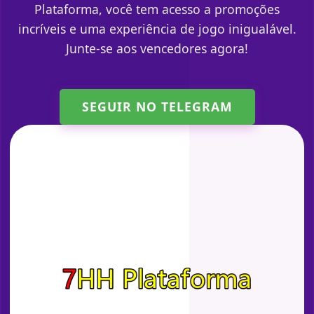
Plataforma, você tem acesso a promoções
incríveis e uma experiência de jogo inigualável.
Junte-se aos vencedores agora!
SEGUIR NO TELEGRAM