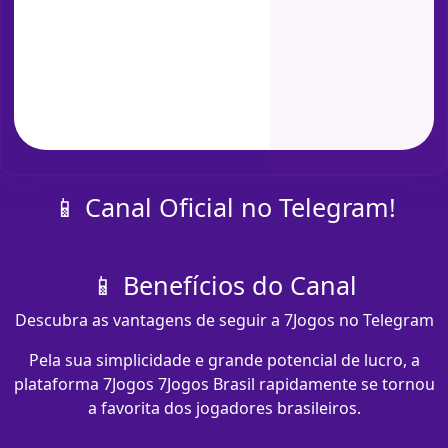
📱 Canal Oficial no Telegram!
📱 Benefícios do Canal
Descubra as vantagens de seguir a 7Jogos no Telegram
Pela sua simplicidade e grande potencial de lucro, a
plataforma 7Jogos 7Jogos Brasil rapidamente se tornou
a favorita dos jogadores brasileiros.