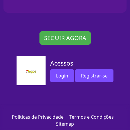
SEGUIR AGORA
Acessos
Login
Registrar-se
Políticas de Privacidade
Termos e Condições
Sitemap