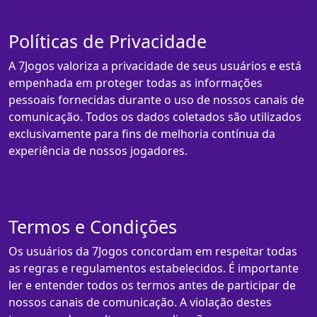
Políticas de Privacidade
A 7Jogos valoriza a privacidade de seus usuários e está
empenhada em proteger todas as informações
pessoais fornecidas durante o uso de nossos canais de
comunicação. Todos os dados coletados são utilizados
exclusivamente para fins de melhoria contínua da
experiência de nossos jogadores.
Termos e Condições
Os usuários da 7Jogos concordam em respeitar todas
as regras e regulamentos estabelecidos. É importante
ler e entender todos os termos antes de participar de
nossos canais de comunicação. A violação destes