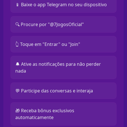
📱 Baixe o app Telegram no seu dispositivo
🔍 Procure por "@7JogosOficial"
👆 Toque em "Entrar" ou "Join"
🔔 Ative as notificações para não perder
nada
💬 Participe das conversas e interaja
🎁 Receba bônus exclusivos
automaticamente