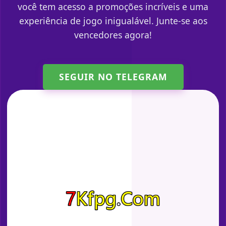
você tem acesso a promoções incríveis e uma
experiência de jogo inigualável. Junte-se aos
vencedores agora!
SEGUIR NO TELEGRAM