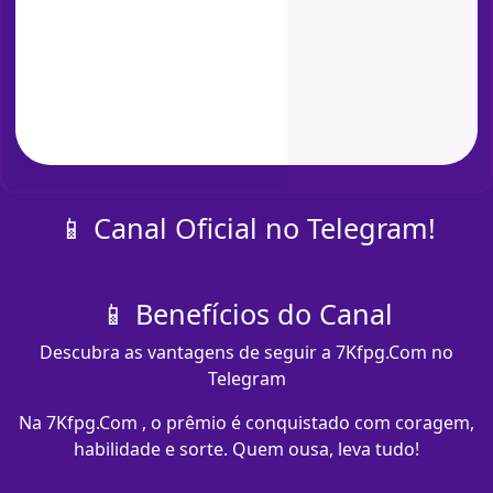
📱 Canal Oficial no Telegram!
📱 Benefícios do Canal
Descubra as vantagens de seguir a 7Kfpg.Com no
Telegram
Na 7Kfpg.Com , o prêmio é conquistado com coragem,
habilidade e sorte. Quem ousa, leva tudo!