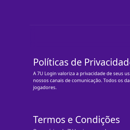
Políticas de Privacida
A 7U Login valoriza a privacidade de seus 
nossos canais de comunicação. Todos os dad
jogadores.
Termos e Condições