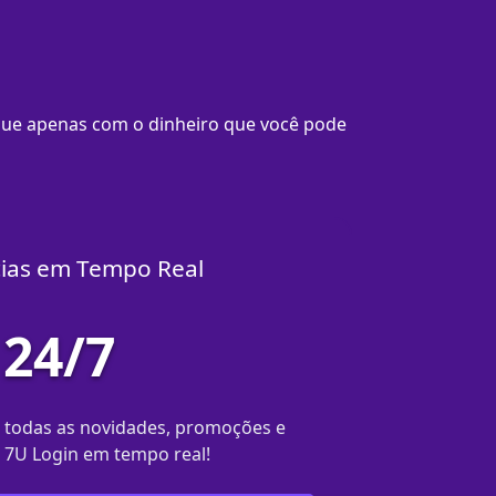
ogue apenas com o dinheiro que você pode
cias em Tempo Real
24/7
e todas as novidades, promoções e
 7U Login em tempo real!