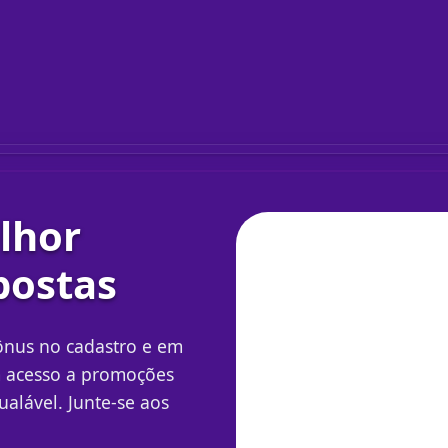
lhor
postas
ônus no cadastro e em
m acesso a promoções
ualável. Junte-se aos