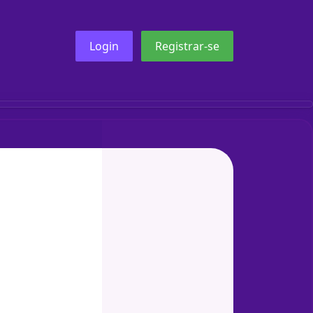
Login
Registrar-se