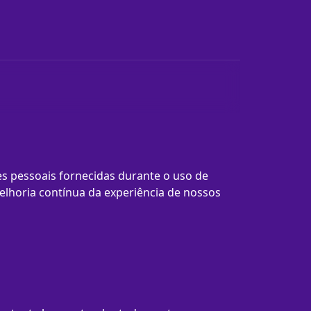
s pessoais fornecidas durante o uso de
elhoria contínua da experiência de nossos