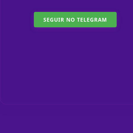
SEGUIR NO TELEGRAM