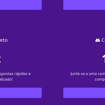
reto
👥 
t
espostas rápidas e
Junte-se a uma com
lizado!
compa
e