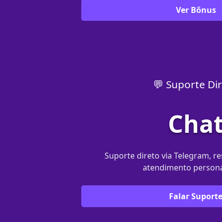
Ver Bônus
💬 Suporte Di
Cha
Suporte direto via Telegram, r
atendimento persona
Falar Suport