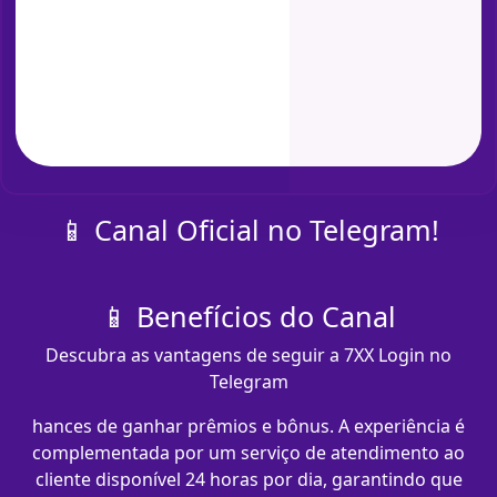
📱 Canal Oficial no Telegram!
📱 Benefícios do Canal
Descubra as vantagens de seguir a 7XX Login no
Telegram
hances de ganhar prêmios e bônus. A experiência é
complementada por um serviço de atendimento ao
cliente disponível 24 horas por dia, garantindo que