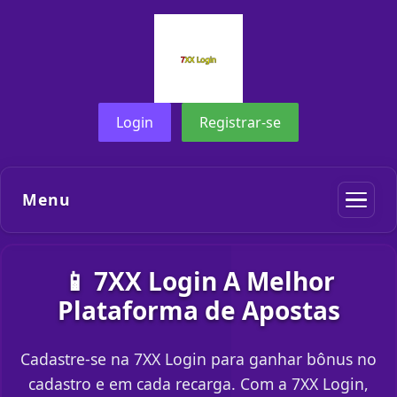
Login
Registrar-se
Menu
📱 7XX Login A Melhor
Plataforma de Apostas
Cadastre-se na 7XX Login para ganhar bônus no
cadastro e em cada recarga. Com a 7XX Login,