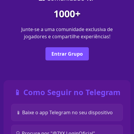
1000+
Junte-se a uma comunidade exclusiva de
jogadores e compartilhe experiências!
Entrar Grupo
📱 Como Seguir no Telegram
📱 Baixe o app Telegram no seu dispositivo
🔍 Procure por "@7XX LoginOficial"