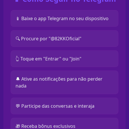
📱 Baixe o app Telegram no seu dispositivo
🔍 Procure por "@82KKOficial"
👆 Toque em "Entrar" ou "Join"
🔔 Ative as notificações para não perder
nada
💬 Participe das conversas e interaja
🎁 Receba bônus exclusivos