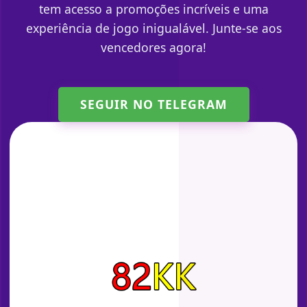
tem acesso a promoções incríveis e uma
experiência de jogo inigualável. Junte-se aos
vencedores agora!
SEGUIR NO TELEGRAM