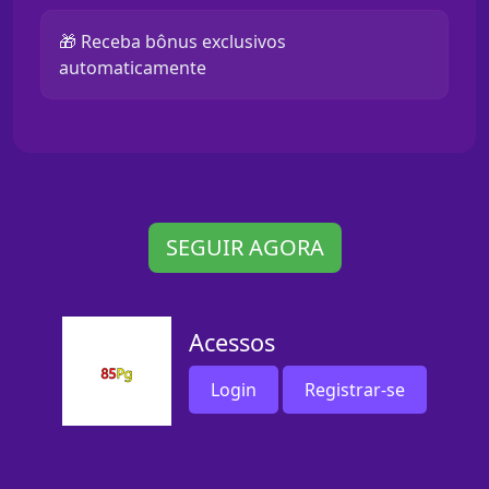
🎁 Receba bônus exclusivos
automaticamente
SEGUIR AGORA
Acessos
Login
Registrar-se