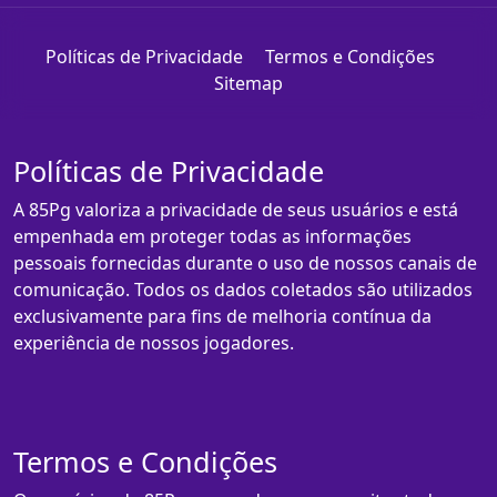
Políticas de Privacidade
Termos e Condições
Sitemap
Políticas de Privacidade
A 85Pg valoriza a privacidade de seus usuários e está
empenhada em proteger todas as informações
pessoais fornecidas durante o uso de nossos canais de
comunicação. Todos os dados coletados são utilizados
exclusivamente para fins de melhoria contínua da
experiência de nossos jogadores.
Termos e Condições