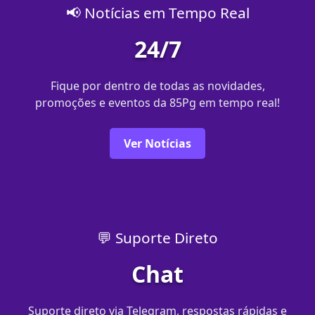
📢 Notícias em Tempo Real
24/7
Fique por dentro de todas as novidades,
promoções e eventos da 85Pg em tempo real!
Ver Notícias
💬 Suporte Direto
Chat
Suporte direto via Telegram, respostas rápidas e