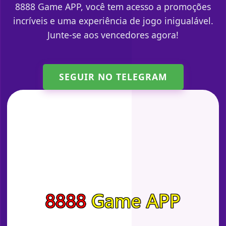
8888 Game APP, você tem acesso a promoções
incríveis e uma experiência de jogo inigualável.
Junte-se aos vencedores agora!
SEGUIR NO TELEGRAM