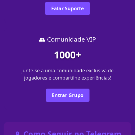
Falar Suporte
👥 Comunidade VIP
1000+
Junte-se a uma comunidade exclusiva de
jogadores e compartilhe experiências!
Entrar Grupo
📱 Como Seguir no Telegram