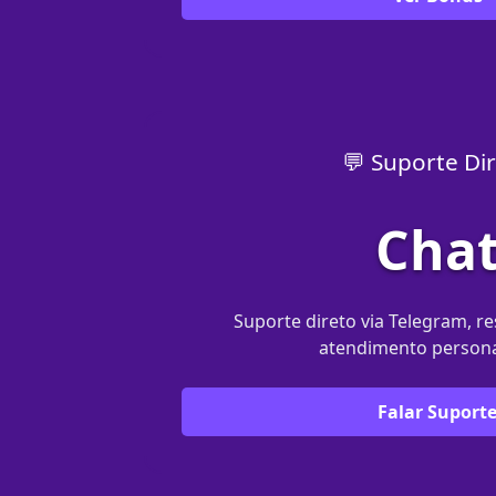
💬 Suporte Di
Cha
Suporte direto via Telegram, r
atendimento persona
Falar Suport