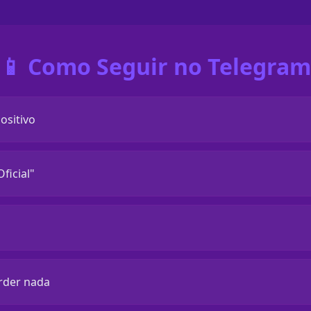
📱 Como Seguir no Telegram
ositivo
ficial"
erder nada