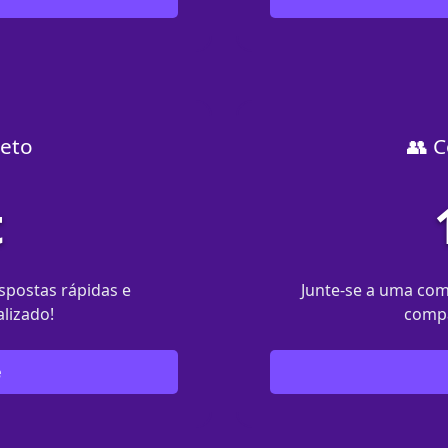
reto
👥 
t
espostas rápidas e
Junte-se a uma com
lizado!
compa
e