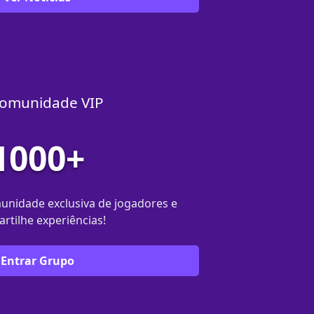
Comunidade VIP
1000+
unidade exclusiva de jogadores e
rtilhe experiências!
Entrar Grupo