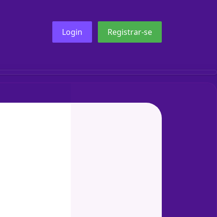
Login
Registrar-se